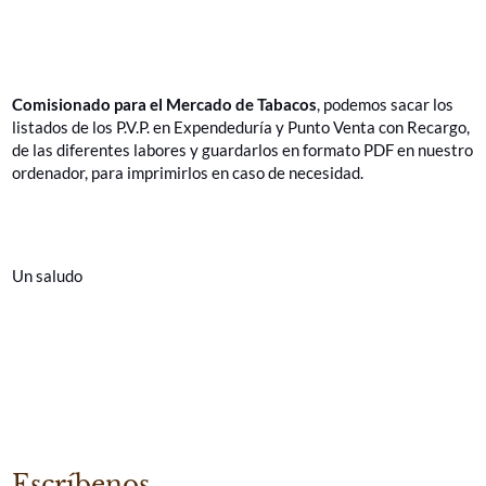
http://www.minhafp.gob.es/es-
ES/Areas%20Tematicas/CMTabacos/Paginas/PreciosLabores.asp
Comisionado para el Mercado de Tabacos
, podemos sacar los
listados de los P.V.P. en Expendeduría y Punto Venta con Recargo,
de las diferentes labores y guardarlos en formato PDF en nuestro
ordenador, para imprimirlos en caso de necesidad.
Un saludo
Escríbenos