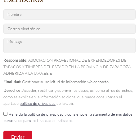
Responsable:
ASOCIACION PROFESIONAL DE EXPENDEDORES DE
TABACOS Y TIMBRES DEL ESTADO EN LA PROVINCIA DE ZARAGOZA
ADHERIDA A LA U.AA.EE.E
Finalidad:
Gestionar su solicitud de información y/o contacto.
Derechos:
Acceder, rectificar y suprimir los datos, así como otros derechos,
como se explica en la información adicional que puede consultar en el
apartado
política de privacidad
de la web.
He leído la
política de privacidad
y consiento el tratamiento de mis datos
personales para las finalidades indicadas.
Enviar