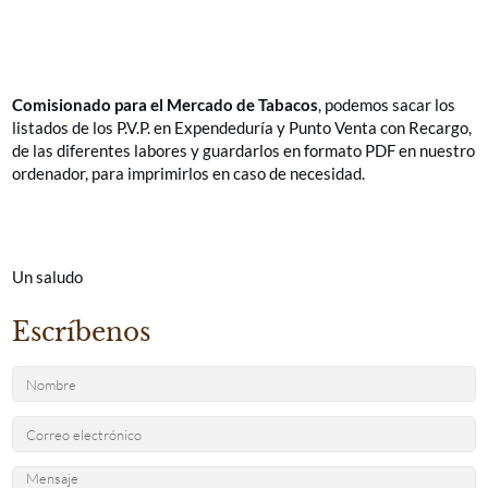
http://www.minhafp.gob.es/es-
ES/Areas%20Tematicas/CMTabacos/Paginas/PreciosLabores.asp
Comisionado para el Mercado de Tabacos
, podemos sacar los
listados de los P.V.P. en Expendeduría y Punto Venta con Recargo,
de las diferentes labores y guardarlos en formato PDF en nuestro
ordenador, para imprimirlos en caso de necesidad.
Un saludo
Escríbenos