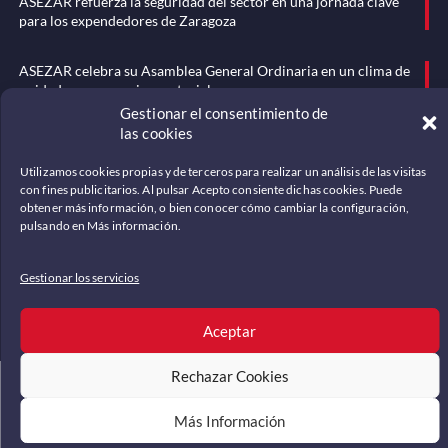
ASEZAR refuerza la seguridad del sector en una jornada clave
para los expendedores de Zaragoza
ASEZAR celebra su Asamblea General Ordinaria en un clima de
unidad y compromiso sectorial
Menú
Gestionar el consentimiento de
las cookies
Somos
Noticias
Utilizamos cookies propias y de terceros para realizar un análisis de las visitas
con fines publicitarios. Al pulsar Acepto consiente dichas cookies. Puede
Historia
obtener más información, o bien conocer cómo cambiar la configuración,
pulsando en Más información.
Mundo del tabaco
Documentación
Gestionar los servicios
Contáctenos
Aceptar
Rechazar Cookies
© Todos los Derechos Reservados 2023
Asezar
|
Términos y Condiciones
de Privacidad
|
Política de cookies
Más Información