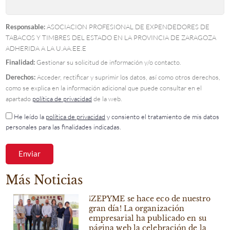
Responsable:
ASOCIACION PROFESIONAL DE EXPENDEDORES DE
TABACOS Y TIMBRES DEL ESTADO EN LA PROVINCIA DE ZARAGOZA
ADHERIDA A LA U.AA.EE.E
Finalidad:
Gestionar su solicitud de información y/o contacto.
Derechos:
Acceder, rectificar y suprimir los datos, así como otros derechos,
como se explica en la información adicional que puede consultar en el
apartado
política de privacidad
de la web.
He leído la
política de privacidad
y consiento el tratamiento de mis datos
personales para las finalidades indicadas.
Enviar
Más Noticias
¡ZEPYME se hace eco de nuestro
gran día! La organización
empresarial ha publicado en su
página web la celebración de la