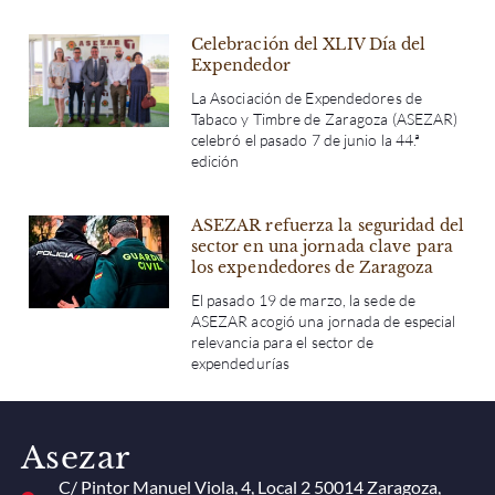
Celebración del XLIV Día del
Expendedor
La Asociación de Expendedores de
Tabaco y Timbre de Zaragoza (ASEZAR)
celebró el pasado 7 de junio la 44.ª
edición
ASEZAR refuerza la seguridad del
sector en una jornada clave para
los expendedores de Zaragoza
El pasado 19 de marzo, la sede de
ASEZAR acogió una jornada de especial
relevancia para el sector de
expendedurías
Asezar
C/ Pintor Manuel Viola, 4, Local 2 50014 Zaragoza,