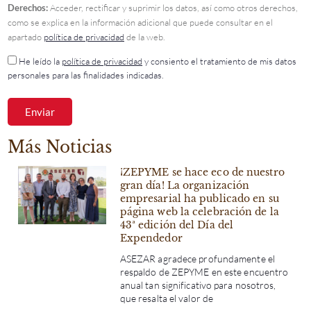
Derechos:
Acceder, rectificar y suprimir los datos, así como otros derechos,
como se explica en la información adicional que puede consultar en el
apartado
política de privacidad
de la web.
He leído la
política de privacidad
y consiento el tratamiento de mis datos
personales para las finalidades indicadas.
Enviar
Más Noticias
¡ZEPYME se hace eco de nuestro
gran día! La organización
empresarial ha publicado en su
página web la celebración de la
43ª edición del Día del
Expendedor
ASEZAR agradece profundamente el
respaldo de ZEPYME en este encuentro
anual tan significativo para nosotros,
que resalta el valor de