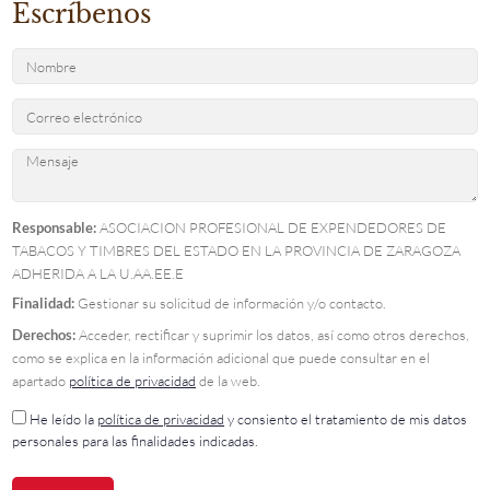
Escríbenos
Responsable:
ASOCIACION PROFESIONAL DE EXPENDEDORES DE
TABACOS Y TIMBRES DEL ESTADO EN LA PROVINCIA DE ZARAGOZA
ADHERIDA A LA U.AA.EE.E
Finalidad:
Gestionar su solicitud de información y/o contacto.
Derechos:
Acceder, rectificar y suprimir los datos, así como otros derechos,
como se explica en la información adicional que puede consultar en el
apartado
política de privacidad
de la web.
He leído la
política de privacidad
y consiento el tratamiento de mis datos
personales para las finalidades indicadas.