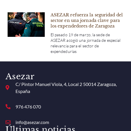
ASEZAR refuerza la seguridad del
sector en una jornada clave para
los expendedores de Zaragoza
El pasado 19 de marzo, la sede de
ASEZAR acogió una jornada de especial
relevancia para el sector de
expendedurías
Asezar
C/ Pintor Manuel Viola, 4, Local 2 50014 Zaragoza,
España
976 476 070
info@asezar.com
Últimas noticias