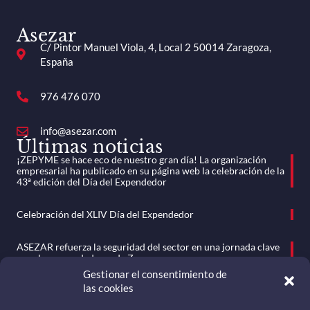
Asezar
C/ Pintor Manuel Viola, 4, Local 2 50014 Zaragoza,
España
976 476 070
info@asezar.com
Últimas noticias
¡ZEPYME se hace eco de nuestro gran día! La organización
empresarial ha publicado en su página web la celebración de la
43ª edición del Día del Expendedor
Celebración del XLIV Día del Expendedor
ASEZAR refuerza la seguridad del sector en una jornada clave
para los expendedores de Zaragoza
Gestionar el consentimiento de
las cookies
ASEZAR celebra su Asamblea General Ordinaria en un clima de
unidad y compromiso sectorial