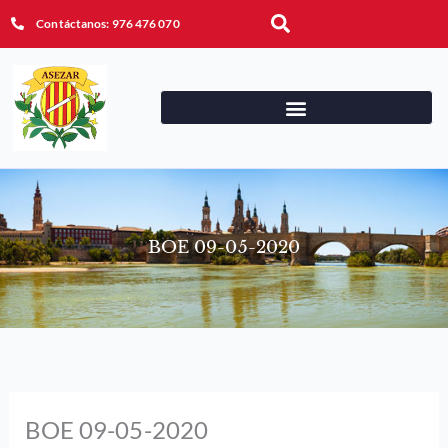
Ir
Buscar
Contáctanos: 976 476 070
al
contenido
BOE 09-05-2020
BOE 09-05-2020