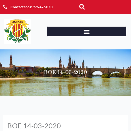
Ir
Buscar
Contáctanos: 976 476 070
al
contenido
BOE 14-03-2020
BOE 14-03-2020