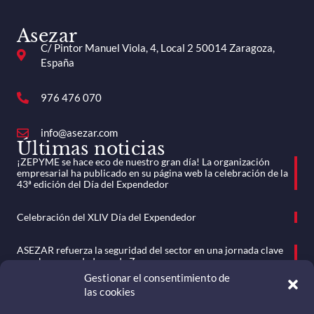
Asezar
C/ Pintor Manuel Viola, 4, Local 2 50014 Zaragoza,
España
976 476 070
info@asezar.com
Últimas noticias
¡ZEPYME se hace eco de nuestro gran día! La organización
empresarial ha publicado en su página web la celebración de la
43ª edición del Día del Expendedor
Celebración del XLIV Día del Expendedor
ASEZAR refuerza la seguridad del sector en una jornada clave
para los expendedores de Zaragoza
Gestionar el consentimiento de
las cookies
ASEZAR celebra su Asamblea General Ordinaria en un clima de
unidad y compromiso sectorial