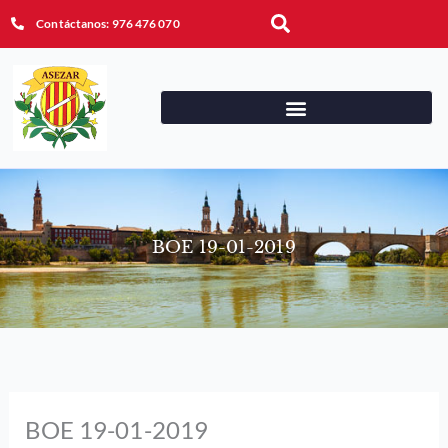
Ir
Buscar
Contáctanos: 976 476 070
al
contenido
BOE 19-01-2019
BOE 19-01-2019