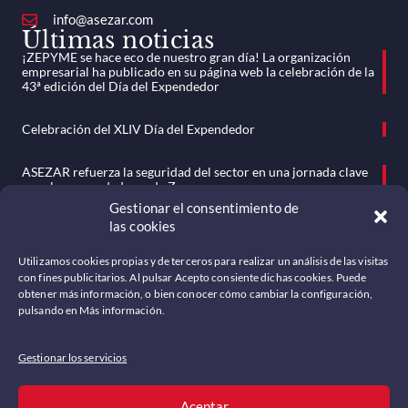
info@asezar.com
Últimas noticias
¡ZEPYME se hace eco de nuestro gran día! La organización
empresarial ha publicado en su página web la celebración de la
43ª edición del Día del Expendedor
Celebración del XLIV Día del Expendedor
ASEZAR refuerza la seguridad del sector en una jornada clave
para los expendedores de Zaragoza
Gestionar el consentimiento de
las cookies
ASEZAR celebra su Asamblea General Ordinaria en un clima de
unidad y compromiso sectorial
Menú
Utilizamos cookies propias y de terceros para realizar un análisis de las visitas
Somos
con fines publicitarios. Al pulsar Acepto consiente dichas cookies. Puede
obtener más información, o bien conocer cómo cambiar la configuración,
Noticias
pulsando en Más información.
Historia
Gestionar los servicios
Mundo del tabaco
Documentación
Aceptar